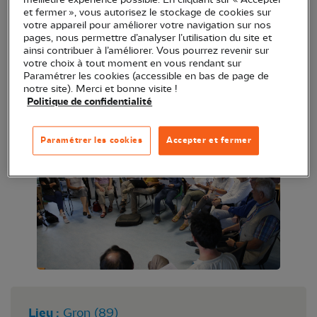
meilleure expérience possible. En cliquant sur « Accepter
locaux : relecture des activités de l'association dans
et fermer », vous autorisez le stockage de cookies sur
votre appareil pour améliorer votre navigation sur nos
l'Yonne en 2024, élection des conseillers territoriaux
pages, nous permettre d’analyser l’utilisation du site et
LPO et perspectives, suivi d'un moment de
ainsi contribuer à l’améliorer. Vous pourrez revenir sur
votre choix à tout moment en vous rendant sur
convivialité et d'échanges.
Paramétrer les cookies (accessible en bas de page de
notre site). Merci et bonne visite !
RDV à 14 h à salle des fêtes de Gron. Réservé aux
Politique de confidentialité
membres LPO.
Paramétrer les cookies
Accepter et fermer
Lieu :
Gron (89)