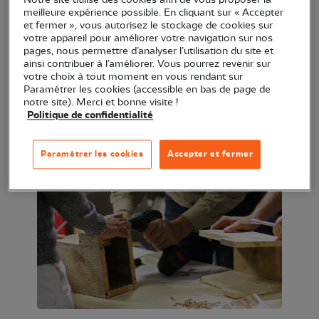
Notre site utilise des cookies afin de vous proposer la
cette fête est organisée chaque année par la
meilleure expérience possible. En cliquant sur « Accepter
et fermer », vous autorisez le stockage de cookies sur
Maison de quartier Centre-ville. La LPO BFC y
votre appareil pour améliorer votre navigation sur nos
tiendra un stand pour présenter ses activités et
pages, nous permettre d’analyser l’utilisation du site et
ainsi contribuer à l’améliorer. Vous pourrez revenir sur
animera également un atelier de fabrication de
votre choix à tout moment en vous rendant sur
mangeoires ouvert à tous.
Paramétrer les cookies (accessible en bas de page de
notre site). Merci et bonne visite !
Politique de confidentialité
Rendez-vous de 17h à 20h à la Maison de quartier
Centre-ville, située eu 39, faubourg de Montbéliard
Paramétrer les cookies
Accepter et fermer
à Belfort. Réservation non nécessaire.