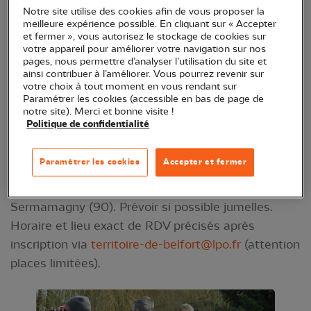
Notre site utilise des cookies afin de vous proposer la
Partez à la découverte des oiseaux d'eau : grèbes,
meilleure expérience possible. En cliquant sur « Accepter
canards, fuligules, etc. Une longue-vue sera à
et fermer », vous autorisez le stockage de cookies sur
votre appareil pour améliorer votre navigation sur nos
disposition pour les observer et apprendre à les
pages, nous permettre d’analyser l’utilisation du site et
identifier. L'objectif est d'aider l'ornithologue présent
ainsi contribuer à l’améliorer. Vous pourrez revenir sur
votre choix à tout moment en vous rendant sur
à compter les oiseaux et repérer les différentes
Paramétrer les cookies (accessible en bas de page de
espèces présentes.
notre site). Merci et bonne visite !
Politique de confidentialité
Comptage animé par Dominique Hélin et Bernard
Marconot.
Paramétrer les cookies
Accepter et fermer
Sortie en matinée, soit à Champagney (70), soit à
Sermamagny (90). Prévoir si possible jumelles.
Horaire et lieu exact de RDV précisés après
inscription via
territoire-de-belfort@lpo.fr
(attention
places limitées).