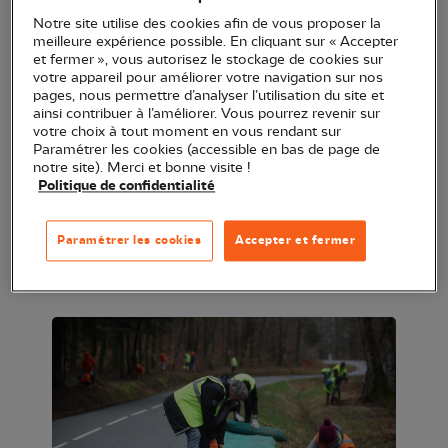
routes lors de leur migration nuptiale. À Éloie, la
Notre site utilise des cookies afin de vous proposer la
meilleure expérience possible. En cliquant sur « Accepter
LPO les sauvegarde sur leur lieu de passage, mais
et fermer », vous autorisez le stockage de cookies sur
pour se faire, un certain nombre de volontaires
votre appareil pour améliorer votre navigation sur nos
pages, nous permettre d’analyser l’utilisation du site et
seront nécessaires. Participez à la mise en place
ainsi contribuer à l’améliorer. Vous pourrez revenir sur
d'un kilomètre de filets et de 40 seaux le long de la
votre choix à tout moment en vous rendant sur
Paramétrer les cookies (accessible en bas de page de
route départementale n°7, à Éloie ! Un pot de
notre site). Merci et bonne visite !
l'amitié sera proposé en fin de chantier.
Politique de confidentialité
Si vous êtes intéressés pour participer à ce
Paramétrer les cookies
Accepter et fermer
chantier vous pouvez vous préinscrire via ce lien :
https://bit.ly/benevolat-amphibiens