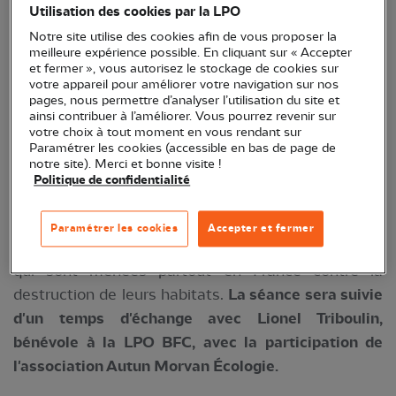
Utilisation des cookies par la LPO
Vincent Verzat
« Le VIVANT qui se défend »
dont la
Notre site utilise des cookies afin de vous proposer la
LPO est partenaire au
cinéma d'Anost (71)
le
meilleure expérience possible. En cliquant sur « Accepter
samedi 18 octobre à 19 h.
et fermer », vous autorisez le stockage de cookies sur
votre appareil pour améliorer votre navigation sur nos
pages, nous permettre d’analyser l’utilisation du site et
🎬 Ce film documentaire est le résultat d'une
ainsi contribuer à l’améliorer. Vous pourrez revenir sur
enquête de 10 ans
sur des
enjeux écologiques,
votre choix à tout moment en vous rendant sur
Paramétrer les cookies (accessible en bas de page de
économiques et sociaux dont le réalisateur a été
notre site). Merci et bonne visite !
témoin
. Vincent Verzat, créateur de contenu pour la
Politique de confidentialité
chaîne YouTube
Partager c'est Sympa
, y retrace son
cheminement entre militantisme et naturalisme, et
Paramétrer les cookies
Accepter et fermer
fait le lien entre les animaux sauvages et les luttes
qui sont menées partout en France contre la
destruction de leurs habitats.
La séance sera suivie
d'un temps d'échange avec Lionel Triboulin,
bénévole à la LPO BFC, avec la participation de
l'association Autun Morvan Écologie.