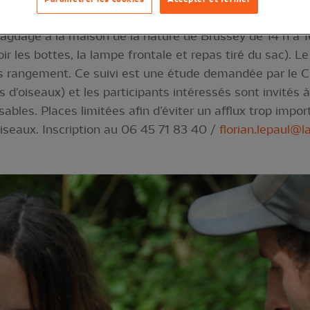
Lepaul et Pierre Piotte.
 baguage à la maison de la nature de Brussey de 14 h à 16
oir les bottes, la lampe frontale et repas tiré du sac). 
puis rangement. Ce suivi est une étude demandée par le
s d'oiseaux) et les participants intéressés sont invités 
ables. Places limitées afin d’éviter un afflux trop imp
 oiseaux. Inscription au 06 45 71 83 40 /
florian.lepaul@l