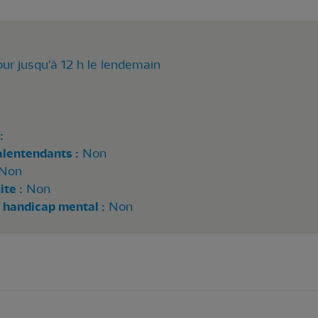
our jusqu'à 12 h le lendemain
:
alentendants :
Non
Non
te :
Non
 handicap mental :
Non