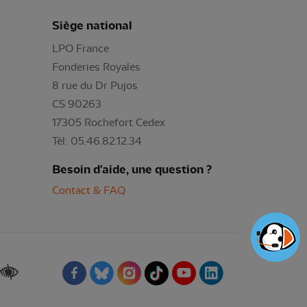
Siège national
LPO France
Fonderies Royales
8 rue du Dr Pujos
CS 90263
17305 Rochefort Cedex
Tél: 05.46.82.12.34
Besoin d'aide, une question ?
Contact & FAQ
Renforcer les contrastes