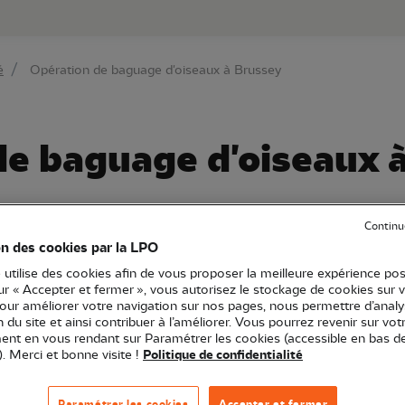
au contenu principal
Aller au menu principal
Aller à la r
é
Opération de baguage d'oiseaux à Brussey
de baguage d'oiseaux 
Continu
LPO Bourgogne-Franche-Comté
Sciences participatives
on des cookies par la LPO
Permanence
70 - Haute-Saône
25 - Doubs
 utilise des cookies afin de vous proposer la meilleure expérience pos
sur « Accepter et fermer », vous autorisez le stockage de cookies sur 
pour améliorer votre navigation sur nos pages, nous permettre d’analy
ion du site et ainsi contribuer à l’améliorer. Vous pourrez revenir sur vot
nt en vous rendant sur Paramétrer les cookies (accessible en bas d
e « STOC-capture » et visant, par le principe de capture-
). Merci et bonne visite !
Politique de confidentialité
émographiques des passereaux les plus communs de no
Paramétrer les cookies
Accepter et fermer