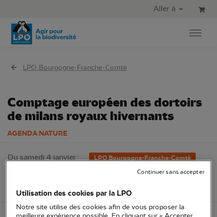
Aller au contenu principal
Aller au menu principal
Aller à
Aller à la recherche
LPO Bourgogne-Franche-Comté
Comptage européen des dortoirs
de milans royaux hivernants
AGENDA NATURE
Du samedi 4 janvier
LPO Bourgogne-Franche-Comté
2025 au dimanche 5
Sciences participatives
Continuer sans accepter
janvier 2025
Sortie nature
70 - Haute-Saône
Utilisation des cookies par la LPO
Notre site utilise des cookies afin de vous proposer la
meilleure expérience possible. En cliquant sur « Accepter