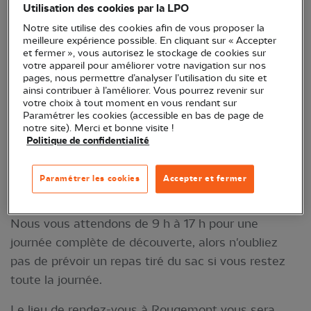
Utilisation des cookies par la LPO
apprendre à reconnaître les différentes espèces
Notre site utilise des cookies afin de vous proposer la
d'oiseaux hivernants.. Une immersion unique dans
meilleure expérience possible. En cliquant sur « Accepter
la nature hivernale vous attend, avec des
et fermer », vous autorisez le stockage de cookies sur
votre appareil pour améliorer votre navigation sur nos
conseils pour mieux comprendre les oiseaux et leur
pages, nous permettre d’analyser l’utilisation du site et
environnement. Vous aurez aussi l’opportunité de
ainsi contribuer à l’améliorer. Vous pourrez revenir sur
votre choix à tout moment en vous rendant sur
participer à une expérience d’observation pratique
Paramétrer les cookies (accessible en bas de page de
et d’identification des espèces.
notre site). Merci et bonne visite !
Politique de confidentialité
Organiser par Pierre Piotte.
Paramétrer les cookies
Accepter et fermer
Les places sont limitées afin de garantir une
expérience tranquille, sans déranger les oiseaux.
Nous vous attendons de 9 h à 17 h pour une
journée complète de découverte, alors n'oubliez
pas de prévoir un repas tiré du sac si vous restez
toute la journée.
Le lieu de rendez-vous à Rougemont vous sera