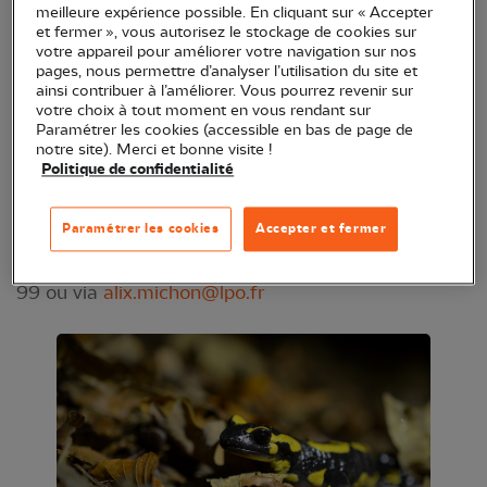
meilleure expérience possible. En cliquant sur « Accepter
Venez nous aider à démonter le dispositif d'aide à
et fermer », vous autorisez le stockage de cookies sur
la traversée routière des amphibiens en migration
votre appareil pour améliorer votre navigation sur nos
pages, nous permettre d’analyser l’utilisation du site et
à Saules !
ainsi contribuer à l’améliorer. Vous pourrez revenir sur
votre choix à tout moment en vous rendant sur
Organisé par Alix Michon, avec le soutien du
Paramétrer les cookies (accessible en bas de page de
notre site). Merci et bonne visite !
Département du Doubs.
Politique de confidentialité
Démontage des filets de guidage et des seaux de
Paramétrer les cookies
Accepter et fermer
collecte le long de la D 492 à Saules. Lieu et heure
de RDV précisés après inscription au 06 58 52 62
99 ou via
alix.michon@lpo.fr