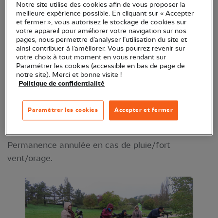
Notre site utilise des cookies afin de vous proposer la
Des bénévoles de la LPO munis de longues-vues
meilleure expérience possible. En cliquant sur « Accepter
et fermer », vous autorisez le stockage de cookies sur
vous feront découvrir sous un œil nouveau les
votre appareil pour améliorer votre navigation sur nos
oiseaux du lac !
pages, nous permettre d’analyser l’utilisation du site et
ainsi contribuer à l’améliorer. Vous pourrez revenir sur
RDV de 10 h à 12 h
(attention, changement
votre choix à tout moment en vous rendant sur
Paramétrer les cookies (accessible en bas de page de
d'horaires pour le printemps !)
, habituellement
notre site). Merci et bonne visite !
entre la plage de Dijon et la passerelle côté
Politique de confidentialité
Plombières (la permanence est itinérante à
différents endroits du lac, repérez de loin la flamme
Paramétrer les cookies
Accepter et fermer
LPO) ! Réservation non nécessaire.
Permanence annulée en cas de pluie/fort
vent/orage.