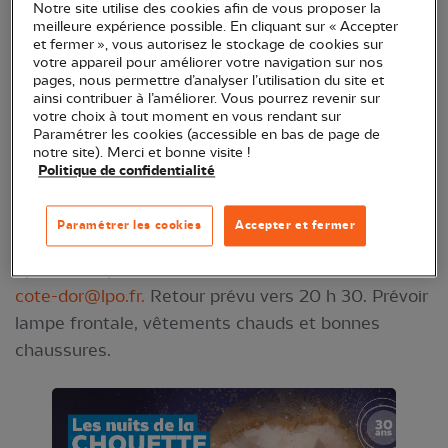
Notre site utilise des cookies afin de vous proposer la
Venez découvrir les différentes espèces de rapaces
meilleure expérience possible. En cliquant sur « Accepter
et fermer », vous autorisez le stockage de cookies sur
nocturnes peuplant nos campagnes, au cours d’une
votre appareil pour améliorer votre navigation sur nos
présentation et d'une balade de près de 2 km à la
pages, nous permettre d’analyser l’utilisation du site et
ainsi contribuer à l’améliorer. Vous pourrez revenir sur
tombée de la nuit, pour espérer voir et écouter les
votre choix à tout moment en vous rendant sur
chouettes et hiboux !
Paramétrer les cookies (accessible en bas de page de
notre site). Merci et bonne visite !
Par Loïc Michel, en partenariat avec le
Politique de confidentialité
Département de la Côte-d'Or
Paramétrer les cookies
Accepter et fermer
RDV à 18 h à La Motte-Ternant. Lieu exact précisé
après inscription au 03 80 56 27 02 ou via
cote-dor@lpo.fr
.
Retour prévu vers 20 h 30. Prévoir
lampe frontale, vêtements chauds et bonnes
chaussures.