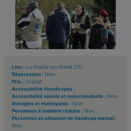
Lieu :
La-Roche-en-Brenil (21)
Réservation :
Non
Prix :
Gratuit
Accessibilité Handicapés :
Accessibilité sourds et malentendants :
Non
Aveugles et malvoyants :
Non
Personnes à mobilité réduite :
Non
Personnes en situation de handicap mental :
Non