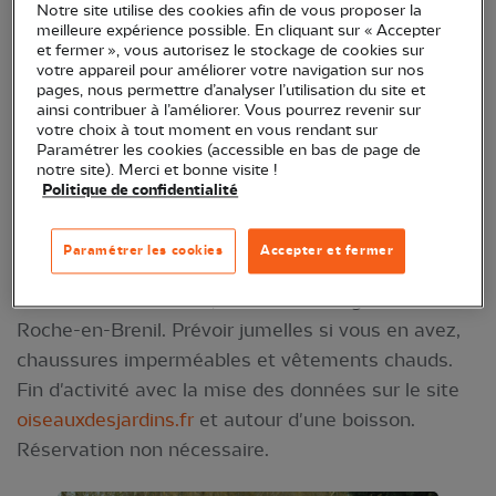
Notre site utilise des cookies afin de vous proposer la
Dans le cadre de l'opération nationale du comptage
meilleure expérience possible. En cliquant sur « Accepter
et fermer », vous autorisez le stockage de cookies sur
des oiseaux des jardins, venez découvrir la
votre appareil pour améliorer votre navigation sur nos
démarche et le protocole de cette opération de
pages, nous permettre d’analyser l’utilisation du site et
ainsi contribuer à l’améliorer. Vous pourrez revenir sur
sciences participatives en la mettant directement
votre choix à tout moment en vous rendant sur
en pratique sur le terrain dans un pré et dans un
Paramétrer les cookies (accessible en bas de page de
notre site). Merci et bonne visite !
jardin.
Politique de confidentialité
Animé par Kévin Giraudin, en partenariat avec
l'association Hôtel de la Gare
Paramétrer les cookies
Accepter et fermer
RDV de 10 h à 11 h 30, à l'Hôtel de la gare à La-
Roche-en-Brenil. Prévoir jumelles si vous en avez,
chaussures imperméables et vêtements chauds.
Fin d'activité avec la mise des données sur le site
oiseauxdesjardins.fr
et autour d'une boisson.
Réservation non nécessaire.