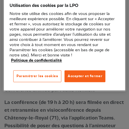
Utilisation des cookies par la LPO
Notre site utilise des cookies afin de vous proposer la
Assistez au premier épisode de cette série de
meilleure expérience possible. En cliquant sur « Accepter
conférences sur l'œdicnème criard. Cette première
et fermer », vous autorisez le stockage de cookies sur
votre appareil pour améliorer votre navigation sur nos
conférence présentera les techniques de
pages, nous permettre d’analyser l’utilisation du site et
prospection de l'espèce en milieux agricoles et sur
ainsi contribuer à l’améliorer. Vous pourrez revenir sur
votre choix à tout moment en vous rendant sur
les bords de rivière. Apprenez à observer l'espèce et
Paramétrer les cookies (accessible en bas de page de
à interpréter ses comportements et suivre la
notre site). Merci et bonne visite !
Politique de confidentialité
nidification des couples. Enfin il sera présenté les
techniques et les précautions de protection en
Paramétrer les cookies
Accepter et fermer
milieu agricole.
Conférence animée par Alexis Révillon.
La conférence (de 19 h à 20 h) sera filmée en direct
et retransmise en visioconférence depuis
Châtenoy-le-Royal (71), via l'application Teams.
Possibilité de poser des questions à l'animateur