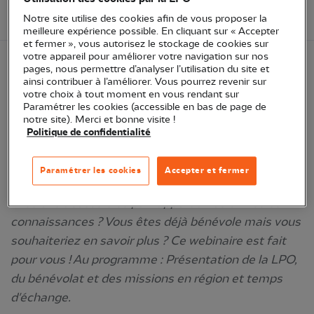
90 - Territoire de Belfort
Notre site utilise des cookies afin de vous proposer la
meilleure expérience possible. En cliquant sur « Accepter
et fermer », vous autorisez le stockage de cookies sur
votre appareil pour améliorer votre navigation sur nos
pages, nous permettre d’analyser l’utilisation du site et
Pour cause d'indisponibilité imprévue des
ainsi contribuer à l’améliorer. Vous pourrez revenir sur
votre choix à tout moment en vous rendant sur
animateurs, la date de ce webinaire a été
Paramétrer les cookies (accessible en bas de page de
reportée au 4 novembre
. Merci pour votre
notre site). Merci et bonne visite !
Politique de confidentialité
compréhension.
Vous aimeriez devenir bénévole LPO mais ne savez
Paramétrer les cookies
Accepter et fermer
pas comment faire ? Vous aimeriez connaître les
missions accessibles par rapport à vos envies et
connaissances ? Vous êtes déjà bénévole mais vous
souhaiteriez en savoir plus ? Ce webinaire est fait
pour vous ! Au programme : Présentation de la LPO,
du bénévolat et des missions en région et temps
d'échange.