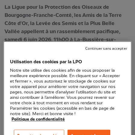
La Ligue pour la Protection des Oiseaux de
Bourgogne-Franche-Comté, les Amis de la Terre
Côte d'Or, la Levée des Semis et la Plus Belle
Vallée appellent à un rassemblement pacifique,
samedi 6 juin 2026, 11h00 à La-Bussière-sur-
Ouche, près du canal, pour protester contre le
Continuer sans accepter
projet éolien "des Grands Communaux".
Utilisation des cookies par la LPO
Notre site utilise des cookies afin de vous proposer la
meilleure expérience possible. En cliquant sur « Accepter
et fermer », vous autorisez le stockage de cookies sur
votre appareil pour améliorer votre navigation sur nos
pages, nous permettre d’analyser l’utilisation du site et
ainsi contribuer à l’améliorer. Vous pourrez revenir sur
votre choix à tout moment en vous rendant sur
Paramétrer les cookies (accessible en bas de page de
notre site). Merci et bonne visite !
Politique de confidentialité