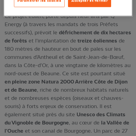
Paramétrer les cookies
Accepter et fermer
Ce projet éolien, porté depuis neuf ans par Q
Energy (à travers les mandats de trois Préfets
successifs), prévoit le
défrichement de dix hectares
de forêts
et l’implantation de
treize éoliennes
de
180 mètres de hauteur en bout de pales sur les
communes d’Antheuil et de Saint-Jean-de-Bœuf,
dans la Côte-d’Or, à une vingtaine de kilomètres au
nord-ouest de Beaune. Ce site est pourtant situé
en pleine zone Natura 2000 Arrière Côte de Dijon
et de Beaune
, riche de nombreux habitats naturels
et de nombreuses espèces (oiseaux et chauves-
souris) à forts enjeux de conservation. Il est
également situé près du site
Unesco des Climats
du Vignoble de Bourgogne
, au cœur de
la Vallée de
l'Ouche
et son canal de Bourgogne. Un parc de 27