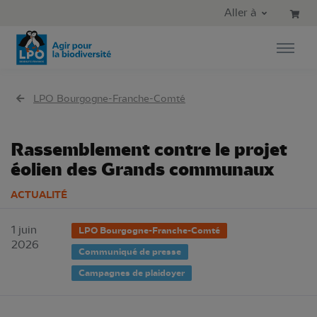
Aller au contenu principal
Aller au menu principal
Aller à
Aller à la recherche
LPO Bourgogne-Franche-Comté
Rassemblement contre le projet
éolien des Grands communaux
ACTUALITÉ
1 juin
LPO Bourgogne-Franche-Comté
2026
Communiqué de presse
Campagnes de plaidoyer