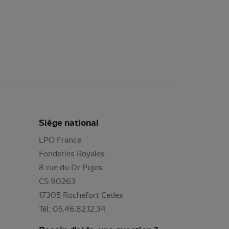
Siège national
LPO France
Fonderies Royales
8 rue du Dr Pujos
CS 90263
17305 Rochefort Cedex
Tél: 05.46.82.12.34