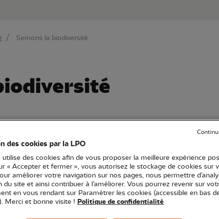
au contenu principal
Aller au menu principal
Aller à la r
é
Semons la biodiversité
iodiversité
e-Franche-Comté
Action
Continu
on des cookies par la LPO
 utilise des cookies afin de vous proposer la meilleure expérience pos
sur « Accepter et fermer », vous autorisez le stockage de cookies sur 
pour améliorer votre navigation sur nos pages, nous permettre d’analy
ion du site et ainsi contribuer à l’améliorer. Vous pourrez revenir sur vot
griculteurs s’engagent pour la biodiversité !
nt en vous rendant sur Paramétrer les cookies (accessible en bas d
r en faveur de la biodiversité sur une ferme partenaire
). Merci et bonne visite !
Politique de confidentialité
iculture et biodiversité.