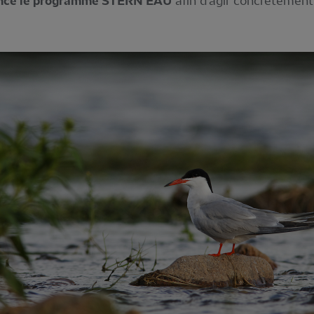
ancé le programme STERN’EAU
afin d’agir concrètement