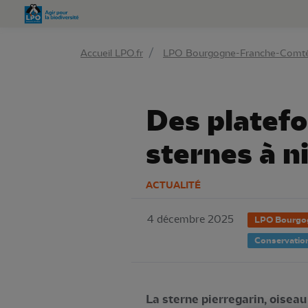
Aller 
Accueil LPO.fr
LPO Bourgogne-Franche-Comt
Des platefo
sternes à ni
ACTUALITÉ
4 décembre 2025
LPO Bourgo
Conservatio
La sterne pierregarin, oise