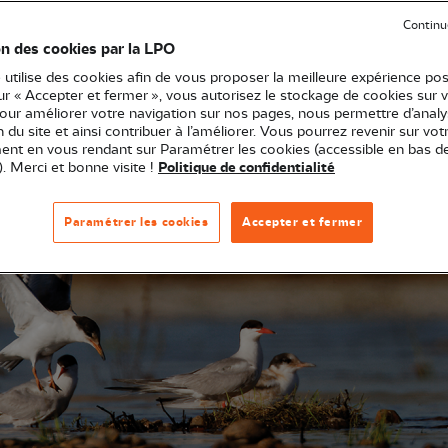
ation sécurisés. En 2025, nous lançons le programme STE
Continu
es sur tout le territoire régional afin de faciliter leur 
on des cookies par la LPO
 utilise des cookies afin de vous proposer la meilleure expérience pos
sur « Accepter et fermer », vous autorisez le stockage de cookies sur 
pour améliorer votre navigation sur nos pages, nous permettre d’analy
ion du site et ainsi contribuer à l’améliorer. Vous pourrez revenir sur vot
nt en vous rendant sur Paramétrer les cookies (accessible en bas d
). Merci et bonne visite !
Politique de confidentialité
Paramétrer les cookies
Accepter et fermer