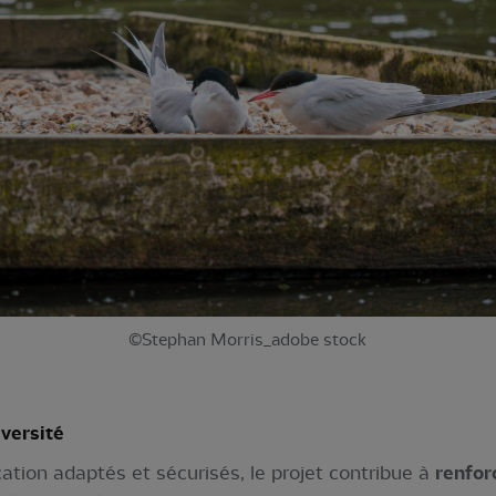
©Stephan Morris_adobe stock
iversité
cation adaptés et sécurisés, le projet contribue à
renfor