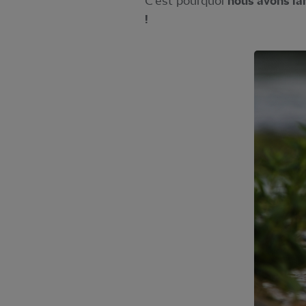
C’est pourquoi
nous avons l
!