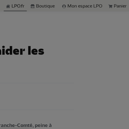
echerche
LPO.fr
Boutique
Mon espace LPO
Panier
ider les
Franche-Comté, peine à