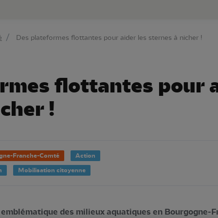
au contenu principal
Aller au menu principal
Aller à la r
é
Des plateformes flottantes pour aider les sternes à nicher !
rmes flottantes pour a
cher !
gne-Franche-Comté
Action
n
Mobilisation citoyenne
au emblématique des milieux aquatiques en Bourgogne-