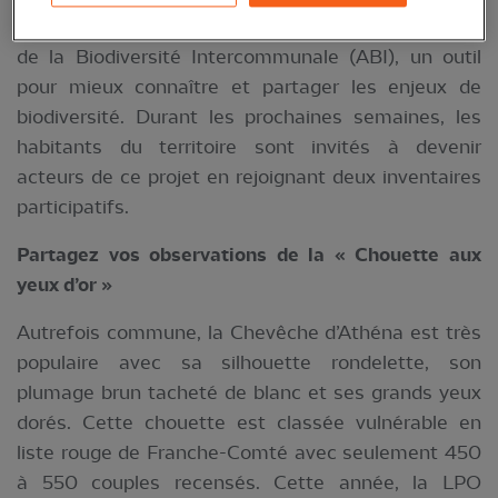
Biodiversité (OFB) dans la réalisation de son Atlas
de la Biodiversité Intercommunale (ABI), un outil
pour mieux connaître et partager les enjeux de
biodiversité. Durant les prochaines semaines, les
habitants du territoire sont invités à devenir
acteurs de ce projet en rejoignant deux inventaires
participatifs.
Partagez vos observations de la « Chouette aux
yeux d’or »
Autrefois commune, la Chevêche d’Athéna est très
populaire avec sa silhouette rondelette, son
plumage brun tacheté de blanc et ses grands yeux
dorés. Cette chouette est classée vulnérable en
liste rouge de Franche-Comté avec seulement 450
à 550 couples recensés. Cette année, la LPO