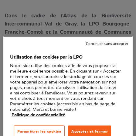
Dans le cadre de l'Atlas de la Biodiversité
Intercommunal Val de Gray, la LPO Bourgogne-
Franche-Comté et la Communauté de Communes
du Val de Gray vous invitent à participer à des
Continuer sans accepter
enquêtes de février à avril. Votre mission si vous
l’acceptez : aider à recenser les populations de
Utilisation des cookies par la LPO
Chevêche d’Athéna et/ou à recenser les sites
Notre site utilise des cookies afin de vous proposer la
meilleure expérience possible. En cliquant sur « Accepter
d’écrasement routier des amphibiens. Pas besoin
et fermer », vous autorisez le stockage de cookies sur
d’être un spécialiste pour participer : ces
votre appareil pour améliorer votre navigation sur nos
pages, nous permettre d’analyser l’utilisation du site et
événements sont ouverts à tous, à réaliser seul ou
ainsi contribuer à l’améliorer. Vous pourrez revenir sur
en famille. Ils sont l’occasion idéale d’en apprendre
votre choix à tout moment en vous rendant sur
Paramétrer les cookies (accessible en bas de page de
plus sur nos petits voisins tout en aidant à
notre site). Merci et bonne visite !
améliorer les connaissances locales !
Politique de confidentialité
Depuis 2023, l'intercommunalité du Val de Gray
Paramétrer les cookies
Accepter et fermer
s'est engagée avec l'Office Français de la