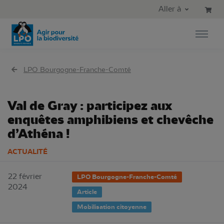
Aller au contenu principal
Aller au menu principal
Aller à
Aller à la recherche
LPO Bourgogne-Franche-Comté
Val de Gray : participez aux
enquêtes amphibiens et chevêche
d’Athéna !
ACTUALITÉ
22 février
LPO Bourgogne-Franche-Comté
2024
Article
Mobilisation citoyenne