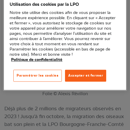
Utilisation des cookies par la LPO
Notre site utilise des cookies afin de vous proposer la
meilleure expérience possible. En cliquant sur « Accepter
et fermer », vous autorisez le stockage de cookies sur
votre appareil pour améliorer votre navigation sur nos
pages, nous permettre d’analyser l’utilisation du site et
ainsi contribuer à l’améliorer. Vous pourrez revenir sur
votre choix à tout moment en vous rendant sur
Paramétrer les cookies (accessible en bas de page de
notre site). Merci et bonne visite !
Politique de confidentialité
Paramétrer les cookies
Accepter et fermer
Observation de la migration à la Montagne de la
Folie © Alexis Révillon
Déjà plus de 2 millions de migrateurs observés en
2023 ! Jusqu'à fin octobre, la migration des oiseaux
bat son plein et la LPO Bourgogne-Franche-Comté