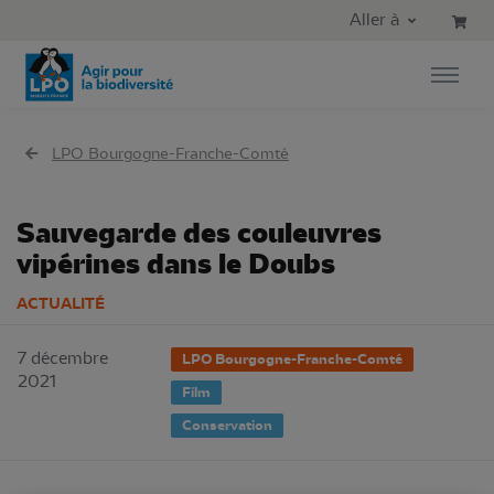
Aller au contenu principal
Aller au menu principal
Aller à
Aller à la recherche
LPO Bourgogne-Franche-Comté
Sauvegarde des couleuvres
vipérines dans le Doubs
ACTUALITÉ
7 décembre
LPO Bourgogne-Franche-Comté
2021
Film
Conservation