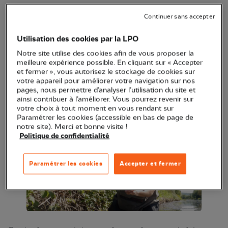
A l’occasion des travaux de restauration des berges
Continuer sans accepter
du canal du Rhône au Rhin menés par VNF dans le
Doubs, le Muséum de la Citadelle de Besançon et
Utilisation des cookies par la LPO
la LPO Bourgogne-Franche-Comté ont
Notre site utilise des cookies afin de vous proposer la
meilleure expérience possible. En cliquant sur « Accepter
accompagné l’établissement public en charge du
et fermer », vous autorisez le stockage de cookies sur
réseau fluvial pour la sauvegarde des couleuvres
votre appareil pour améliorer votre navigation sur nos
pages, nous permettre d’analyser l’utilisation du site et
vipérines.
ainsi contribuer à l’améliorer. Vous pourrez revenir sur
votre choix à tout moment en vous rendant sur
Paramétrer les cookies (accessible en bas de page de
notre site). Merci et bonne visite !
Politique de confidentialité
Paramétrer les cookies
Accepter et fermer