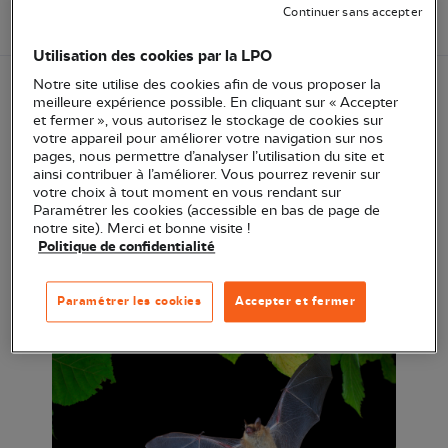
Continuer sans accepter
Energie
Utilisation des cookies par la LPO
Notre site utilise des cookies afin de vous proposer la
meilleure expérience possible. En cliquant sur « Accepter
La LPO AuRA a mené en 2022 et 2023 un
et fermer », vous autorisez le stockage de cookies sur
projet d’étude de l’influence des parcs
votre appareil pour améliorer votre navigation sur nos
pages, nous permettre d’analyser l’utilisation du site et
photovoltaïques sur les chauves-souris
ainsi contribuer à l’améliorer. Vous pourrez revenir sur
, financé par l’Office français de la biodiversité et la
votre choix à tout moment en vous rendant sur
Paramétrer les cookies (accessible en bas de page de
CNR (Compagnie Nationale du Rhône), en
notre site). Merci et bonne visite !
partenariat avec le Muséum national d’Histoire
Politique de confidentialité
naturelle.
Le guide technique de fin du projet est en
ligne !
Paramétrer les cookies
Accepter et fermer