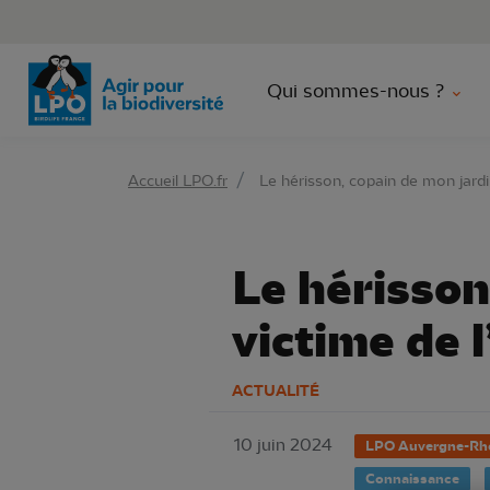
Aller 
Qui sommes-nous ?
Accueil LPO.fr
Le hérisson, copain de mon jardi
Le hérisson
victime de 
ACTUALITÉ
10 juin 2024
LPO Auvergne-Rh
Connaissance