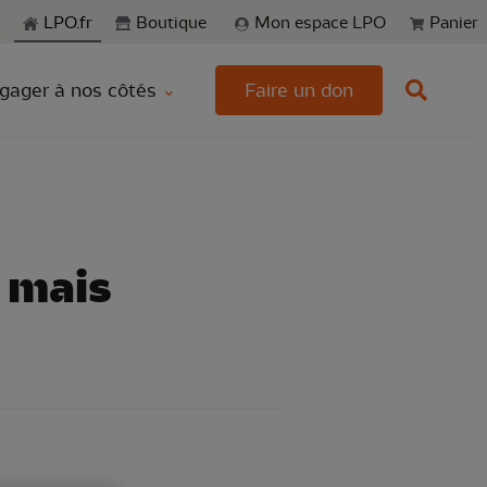
echerche
LPO.fr
Boutique
Mon espace LPO
Panier
gager à nos côtés
Faire un don
 mais