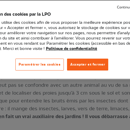
Continu
on des cookies par la LPO
e hérisson est un véritable allié du jardinier
 utilise des cookies afin de vous proposer la meilleure expérience pos
sur « Accepter et fermer », vous autorisez le stockage de cookies sur 
ar la loi*, le hérisson d’Europe est présent sur tout le 
pour améliorer votre navigation sur nos pages, nous permettre d’analy
ion du site et ainsi contribuer à l’améliorer. Vous pourrez revenir sur vot
ude. Il habite les prairies, petits bois, haies et jardin
nt en vous rendant sur Paramétrer les cookies (accessible en bas d
ces milieux sont trop ouverts et accueillent des prédat
). Merci et bonne visite !
Politique de confidentialité
 péri-urbaine et urbaine
, dans un domaine vital d’enviro
Paramétrer les cookies
Accepter et fermer
osséder des piquants (plus de 5000 ! qui sont en fait
 peut pas se confondre avec un autre animal au vu de sa
t de localiser des proies jusqu’à 3 cm sous le sol et so
ique pour entendre les bruits émis par les insectes dont il
 : il mange des insectes, larves, vers de terre, limaces
n fait un vrai auxiliaire des jardins ! Il vous débarrasse