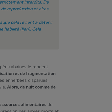
strictement interdits. De
s de reproduction et aires
sque cela revient à détenir
 habilité (
lien
). Cela
éri-urbaines le rendent
isation et de fragmentation
des enherbées disparues,
vie.
Alors, de nuit comme de
ressources alimentaires
du
ppression des arbres morts et