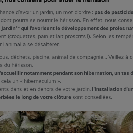
n, nos conseils pour aider le hérisson
hance d’avoir un jardin, un mot d’ordre :
pas de pesticide
ont pourra se nourrir le hérisson. En effet, nous conse
 jardin** qui favorisent le développement des proies na
ment (croquettes, pain et lait proscrits !). Selon les tem
 l’animal à se désaltérer.
ous, déchets, piscine, animal de compagnie… Veillez à ce
s du hérisson.
l’accueillir notamment pendant son hibernation, un tas d
 cela un « hibernaculum ».
nts dans et en dehors de votre jardin,
l’installation d’u
rbées le long de votre clôture
sont conseillées.