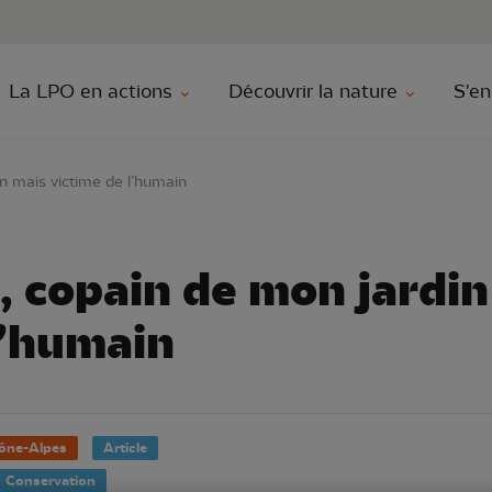
au contenu principal
Aller au menu principal
Aller à la r
La LPO en actions
Découvrir la nature
S'en
n mais victime de l’humain
, copain de mon jardin
l’humain
ône-Alpes
Article
Conservation