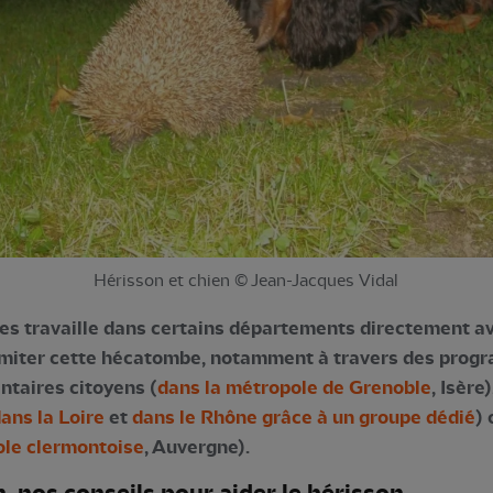
Hérisson et chien © Jean-Jacques Vidal
 travaille dans certains départements directement ave
 limiter cette hécatombe, notamment à travers des prog
ntaires citoyens (
dans la métropole de Grenoble
, Isère
ans la Loire
et
dans le Rhône grâce à un groupe dédié
) 
ole clermontoise
, Auvergne).