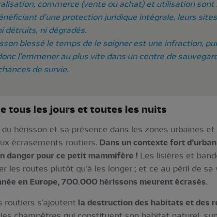
ralisation, commerce (vente ou achat) et utilisation sont 
néficiant d’une protection juridique intégrale, leurs site
 détruits, ni dégradés.
sson blessé le temps de le soigner est une infraction, pui
 donc l’emmener au plus vite dans un centre de sauvegarde
hances de survie.
e tous les jours et toutes les nuits
u hérisson et sa présence dans les zones urbaines et p
aux écrasements routiers.
Dans un contexte fort d’urban
un danger pour ce petit mammifère !
Les lisières et ban
r les routes plutôt qu’à les longer ; et ce au péril de sa 
 année en Europe, 700.000 hérissons meurent écrasés.
routiers s’ajoutent
la destruction des habitats et des 
aies champêtres qui constituent son habitat naturel, su