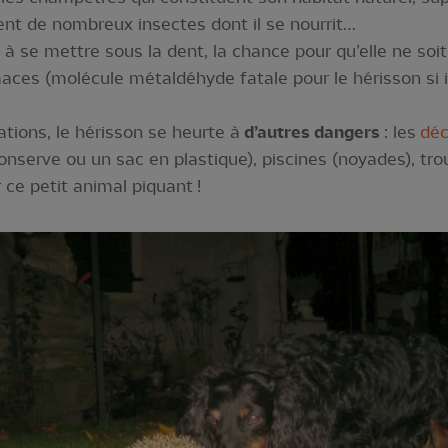
tent de nombreux insectes dont il se nourrit…
 à se mettre sous la dent, la chance pour qu’elle ne soi
maces (molécule métaldéhyde fatale pour le hérisson si 
ations, le hérisson se heurte à
d’autres dangers
: les
déc
onserve ou un sac en plastique), piscines (noyades), trou
ce petit animal piquant !