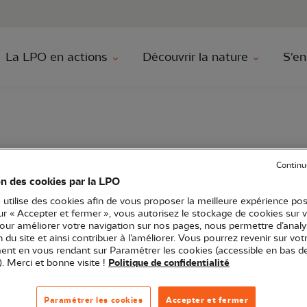
au contenu principal
Aller au menu principal
Aller à la r
La LPO en actions
Découvrir la nature
S'en
Continu
uel
on des cookies par la LPO
 utilise des cookies afin de vous proposer la meilleure expérience pos
sur « Accepter et fermer », vous autorisez le stockage de cookies sur 
pour améliorer votre navigation sur nos pages, nous permettre d’analy
ion du site et ainsi contribuer à l’améliorer. Vous pourrez revenir sur vot
rgne-Rhône-Alpes
Ambassadeur
01 - Ain
Audiovisuel
nt en vous rendant sur Paramétrer les cookies (accessible en bas d
). Merci et bonne visite !
Politique de confidentialité
tion
Paramétrer les cookies
Accepter et fermer