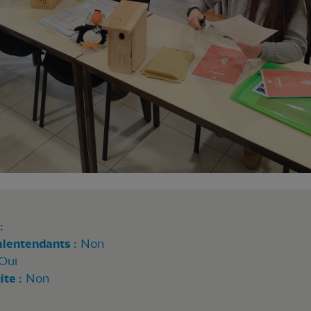
:
alentendants :
Non
Oui
te :
Non