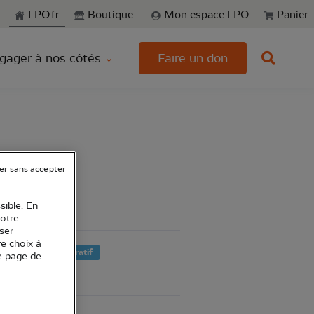
echerche
LPO.fr
Boutique
Mon espace LPO
Panier
gager à nos côtés
Faire un don
er sans accepter
sible. En
votre
ser
re choix à
Support administratif
e page de