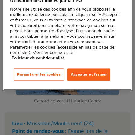
Utilisation des cookies par la LPO
Le comptage Wetlands est un recensement
Notre site utilise des cookies afin de vous proposer la
international annuel des populations hivernantes
meilleure expérience possible. En cliquant sur « Accepter
et fermer », vous autorisez le stockage de cookies sur
d’oiseaux d’eau sur les zones humides à la mi-
votre appareil pour améliorer votre navigation sur nos
janvier.
pages, nous permettre d’analyser l’utilisation du site et
ainsi contribuer à l’améliorer. Vous pourrez revenir sur
votre choix à tout moment en vous rendant sur
Paramétrer les cookies (accessible en bas de page de
notre site). Merci et bonne visite !
Politique de confidentialité
Paramétrer les cookies
Accepter et fermer
Canard colvert © Fabrice Cahez
Lieu :
Mussidan/Moulin neuf (24)
Point de rendez-vous :
Donné lors de la