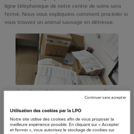
ligne téléphonique de notre centre de soins sera
fermé. Nous vous expliquons comment procéder si
vous trouvez un animal sauvage en détresse.
Accueil massif d'animaux en détresse au Centre
Continuer sans accepter
© Centre de soins LPO Aquitaine
Utilisation des cookies par la LPO
Notre Centre de soins va malheureusement
fermer
Notre site utilise des cookies afin de vous proposer la
sa ligne téléphonique jusqu’au samedi 5 juillet
meilleure expérience possible. En cliquant sur « Accepter
inclus.
et fermer », vous autorisez le stockage de cookies sur