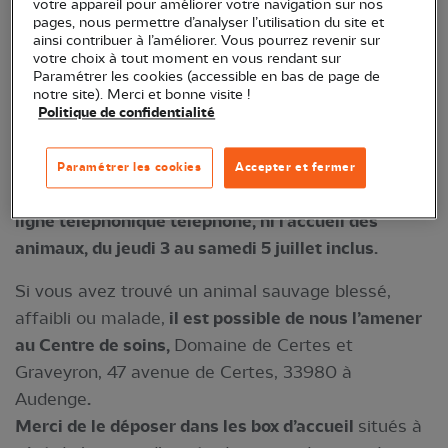
votre appareil pour améliorer votre navigation sur nos
pages, nous permettre d’analyser l’utilisation du site et
En raison des fortes chaleurs des derniers jours en
ainsi contribuer à l’améliorer. Vous pourrez revenir sur
plein pic de période de reproduction chez de
votre choix à tout moment en vous rendant sur
Paramétrer les cookies (accessible en bas de page de
nombreuses espèces,
les soigneurs et médiateurs
notre site). Merci et bonne visite !
sont submergés d’appels à traiter et d’animaux en
Politique de confidentialité
détresse à accueillir.
Nos moyens humains ne sont
pas suffisants pour répondre à toutes les
Paramétrer les cookies
Accepter et fermer
demandes et
nous ne pourrons plus assurer notre
ligne téléphonique téléphone, ni l’accueil des
animaux, du jeudi 3 au samedi 5 juillet inclus.
Si vous avez trouvé un animal sauvage blessé,
affaibli ou malade,
il est possible de nous l’amener
au Centre de soins,
Domaine de Certes et
Graveyron, 47 avenue de Certes, 33980 à
Audenge
.
Merci de le déposer dans les box d’accueil
situés à