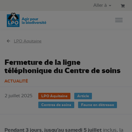
Aller au contenu principal
Aller au menu principal
Aller à
Aller à la recherche
LPO Aquitaine
Fermeture de la ligne
téléphonique du Centre de soins
ACTUALITÉ
2 juillet 2025
LPO Aquitaine
Article
Centres de soins
Faune en détresse
Pendant 3 jours, jusqu’au samedi 5 juillet
inclus, la