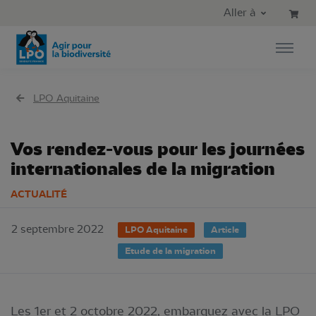
Aller au contenu principal
Aller au menu principal
Aller à
Aller à la recherche
LPO Aquitaine
Vos rendez-vous pour les journées
internationales de la migration
ACTUALITÉ
2 septembre 2022
LPO Aquitaine
Article
Etude de la migration
Les 1er et 2 octobre 2022, embarquez avec la LPO