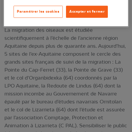
l
es Pyrénées-Atlantiques !
Paramétrer les cookies
Accepter et fermer
5 sites étudiés scientifiquement en Aquitaine
La migration des oiseaux est étudiée
scientifiquement à l’échelle de l’ancienne région
Aquitaine depuis plus de quarante ans. Aujourd’hui,
5 sites de l’ex-Aquitaine composent le cercle des
grands sites français de suivi de la migration : La
Pointe du Cap-Ferret (33), la Pointe de Grave (33)
et le col d’Organbidexka (64) coordonnés par la
LPO Aquitaine, la Redoute de Lindus (64) dont la
mission incombe au Gouvernement de Navarre
épaulé par le bureau d’études navarrais Ornitolan
et le col de Lizarrieta (64) dont l’étude est assurée
par l’association Comptage, Protection et
Animation à Lizarrieta (C PAL). Sensibiliser le public