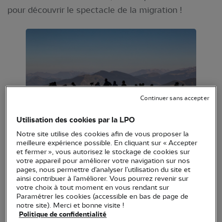
pour découvrir le spectacle de la migration !
Continuer sans accepter
Utilisation des cookies par la LPO
Observateurs sur le Col d'Organbidexka © Alain
Notre site utilise des cookies afin de vous proposer la
Roux
meilleure expérience possible. En cliquant sur « Accepter
et fermer », vous autorisez le stockage de cookies sur
votre appareil pour améliorer votre navigation sur nos
La France est aux premières loges pour observer
pages, nous permettre d’analyser l’utilisation du site et
l’un des plus beaux et des plus mystérieux
ainsi contribuer à l’améliorer. Vous pourrez revenir sur
votre choix à tout moment en vous rendant sur
phénomènes naturels : la migration des oiseaux.
Paramétrer les cookies (accessible en bas de page de
Rendez-vous les 1er et 2 octobre prochain pour
notre site). Merci et bonne visite !
Politique de confidentialité
découvrir les oiseaux migrateurs en Gironde et dans