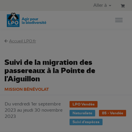
Aller au contenu principal
Aller au menu principal
Aller à
Aller à la recherche
Accueil LPO.fr
Suivi de la migration des
passereaux à la Pointe de
l'Aiguillon
MISSION BÉNÉVOLAT
Du vendredi 1er septembre
LPO Vendée
2023 au jeudi 30 novembre
Naturaliste
85 - Vendée
2023
Suivi d'espèces