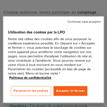
Chaque automne, venez participer au
comptage
quotidien des oiseaux migrateurs
transitant par la
Continuer sans accepter
pointe de l'Aiguillon aux côtés de la
LPO Vendée
.
Utilisation des cookies par la LPO
Notre site utilise des cookies afin de vous proposer la
meilleure expérience possible. En cliquant sur « Accepter
et fermer », vous autorisez le stockage de cookies sur
votre appareil pour améliorer votre navigation sur nos
pages, nous permettre d’analyser l’utilisation du site et
ainsi contribuer à l’améliorer. Vous pourrez revenir sur
votre choix à tout moment en vous rendant sur
Paramétrer les cookies (accessible en bas de page de
Chardonneret élégant en migration - Photo ©
notre site). Merci et bonne visite !
Politique de confidentialité
Killian Beurville - LPO Vendée
Paramétrer les cookies
Accepter et fermer
Lieu :
L'Aiguillon-sur-Mer
Horaires :
Du lever du soleil jusqu'à midi