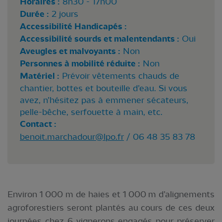
Horaires :
8h30 - 17h00
Durée :
2 jours
Accessibilité Handicapés :
Accessibilité sourds et malentendants :
Oui
Aveugles et malvoyants :
Non
Personnes à mobilité réduite :
Non
Matériel :
Prévoir vêtements chauds de
chantier, bottes et bouteille d’eau. Si vous
avez, n’hésitez pas à emmener sécateurs,
pelle-bêche, serfouette à main, etc.
Contact :
benoit.marchadour@lpo.fr
/ 06 48 35 83 78
Environ 1 000 m de haies et 1 000 m d’alignements
agroforestiers seront plantés au cours de ces deux
journées chez 6 vignerons engagés pour préserver