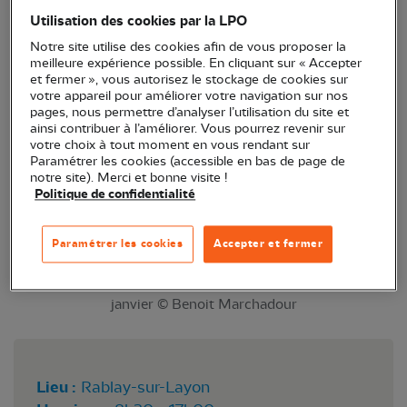
Un groupe de vignerons de la vallée du Layon
Utilisation des cookies par la LPO
s’engage pour la préservation de la biodiversité en
Notre site utilise des cookies afin de vous proposer la
meilleure expérience possible. En cliquant sur « Accepter
plantant des haies et arbres en agroforesterie.
et fermer », vous autorisez le stockage de cookies sur
votre appareil pour améliorer votre navigation sur nos
pages, nous permettre d’analyser l’utilisation du site et
ainsi contribuer à l’améliorer. Vous pourrez revenir sur
votre choix à tout moment en vous rendant sur
Paramétrer les cookies (accessible en bas de page de
notre site). Merci et bonne visite !
Politique de confidentialité
Paramétrer les cookies
Accepter et fermer
Pause bien méritée lors d’un chantier au mois de
janvier © Benoit Marchadour
Lieu :
Rablay-sur-Layon