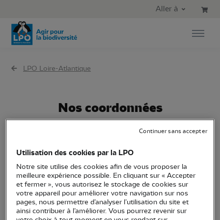
Aller au contenu principal
Aller au menu principal
Aller à
Aller à la recherche
LPO Loire-Atlantique
Nos coordonnées
Continuer sans accepter
Utilisation des cookies par la LPO
1 bis Avenue Jules Verne
Notre site utilise des cookies afin de vous proposer la
meilleure expérience possible. En cliquant sur « Accepter
et fermer », vous autorisez le stockage de cookies sur
44230 Saint-Sébastien-sur Loire
votre appareil pour améliorer votre navigation sur nos
pages, nous permettre d’analyser l’utilisation du site et
02 51 82 02 97
ainsi contribuer à l’améliorer. Vous pourrez revenir sur