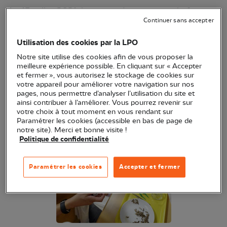
Au 15 juillet 2021, le centre de soins pour la faune
Continuer sans accepter
sauvage enregistrait près de 1000 pensionnaires
de plus qu’à la même date en 2020, une situation
Utilisation des cookies par la LPO
qui met à mal le fonctionnement de la structure.
Notre site utilise des cookies afin de vous proposer la
meilleure expérience possible. En cliquant sur « Accepter
et fermer », vous autorisez le stockage de cookies sur
votre appareil pour améliorer votre navigation sur nos
pages, nous permettre d’analyser l’utilisation du site et
ainsi contribuer à l’améliorer. Vous pourrez revenir sur
votre choix à tout moment en vous rendant sur
Paramétrer les cookies (accessible en bas de page de
notre site). Merci et bonne visite !
Politique de confidentialité
Paramétrer les cookies
Accepter et fermer