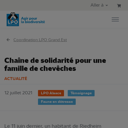
Aller au contenu principal
Aller au menu principal
Aller à
Aller à la recherche
Coordination LPO Grand Est
Chaîne de solidarité pour une
famille de chevêches
ACTUALITÉ
12 juillet 2021
LPO Alsace
Témoignage
Faune en détresse
Le 11 juin dernier, un habitant de Riedheim