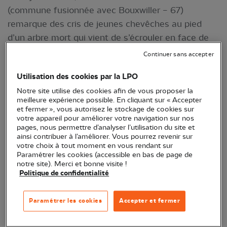
(commune fusionnée avec Bouxwiller – 67)
remarque des cris de jeunes chevêches au pied
d’un arbre mort qui vient de s’écrouler en face de
sa maison, sur la propriété de ses voisins. Il note
Continuer sans accepter
également le comportement inquiet des adultes
Utilisation des cookies par la LPO
autour de l’arbre au sol. C'est ainsi que débute une
Notre site utilise des cookies afin de vous proposer la
belle histoire pour venir en aide à cette famille de
meilleure expérience possible. En cliquant sur « Accepter
chouettes...
et fermer », vous autorisez le stockage de cookies sur
votre appareil pour améliorer votre navigation sur nos
pages, nous permettre d’analyser l’utilisation du site et
ainsi contribuer à l’améliorer. Vous pourrez revenir sur
votre choix à tout moment en vous rendant sur
Paramétrer les cookies (accessible en bas de page de
notre site). Merci et bonne visite !
Politique de confidentialité
Paramétrer les cookies
Accepter et fermer