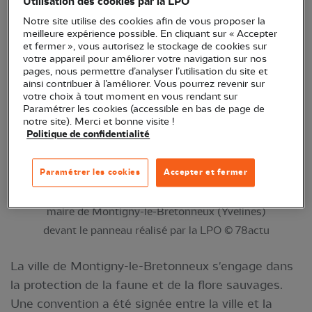
Utilisation des cookies par la LPO
répartis sur 20 hectares, ont été classés Refuges
Notre site utilise des cookies afin de vous proposer la
LPO.
meilleure expérience possible. En cliquant sur « Accepter
et fermer », vous autorisez le stockage de cookies sur
votre appareil pour améliorer votre navigation sur nos
pages, nous permettre d’analyser l’utilisation du site et
ainsi contribuer à l’améliorer. Vous pourrez revenir sur
votre choix à tout moment en vous rendant sur
Paramétrer les cookies (accessible en bas de page de
notre site). Merci et bonne visite !
Politique de confidentialité
Paramétrer les cookies
Accepter et fermer
Lorrain Merckaert (2e en partant de la gauche),
maire de Montigny-le-Bretonneux (Yvelines)
devant le panneau réalisé par la LPO © 78actu
La ville de Montigny-le-Bretonneux s'engage dans
la protection de la faune et de la flore sauvages.
Une convention a été signée entre la ville et la