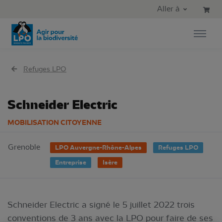
Aller au contenu principal
Aller au menu principal
Aller à
Aller à la recherche
Refuges LPO
Schneider Electric
MOBILISATION CITOYENNE
Grenoble
LPO Auvergne-Rhône-Alpes
Refuges LPO
Entreprise
Isère
Schneider Electric a signé le 5 juillet 2022 trois
conventions de 3 ans avec la LPO pour faire de ses