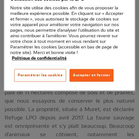
Notre site utilise des cookies afin de vous proposer la
meilleure expérience possible. En cliquant sur « Accepter
et fermer », vous autorisez le stockage de cookies sur
votre appareil pour améliorer votre navigation sur nos
pages, nous permettre d’analyser l’utilisation du site et
ainsi contribuer à l’améliorer. Vous pourrez revenir sur
votre choix à tout moment en vous rendant sur
Paramétrer les cookies (accessible en bas de page de
notre site). Merci et bonne visite !
Politique de confidentialité
Martin-pêcheur d'Europe (Alcedo atthis) © St
Cassian nature
Paramétrer les cookies
Accepter et fermer
A vingt minutes de Toulouse se trouve un havre de
paix de 11 hectares composé de bois et de prairies,
que nous essayons de conserver le plus naturel
possible. La propriété, située à Muret, est déclarée
Refuge LPO depuis avril 2017. La faune sauvage
est omniprésente et s’y plaît beaucoup. Beaucoup
d’animaux se côtoient, notamment les