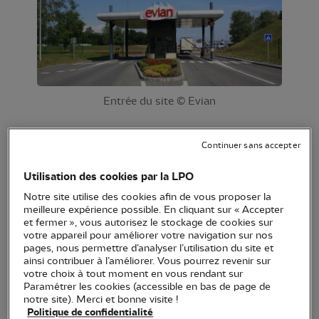
Entrée du site © Evian
Depuis 2011, la SAEME (Société Anonyme des
Continuer sans accepter
Eaux Minérales d’Evian) s’est engagée dans la
création d’un Refuge LPO sur l’usine
Utilisation des cookies par la LPO
d’embouteillage pour une durée de 5 ans. En 2016,
Notre site utilise des cookies afin de vous proposer la
meilleure expérience possible. En cliquant sur « Accepter
une convention de renouvellement a été signée
et fermer », vous autorisez le stockage de cookies sur
alors que de grands travaux de réaménagement du
votre appareil pour améliorer votre navigation sur nos
pages, nous permettre d’analyser l’utilisation du site et
site sont en cours.
ainsi contribuer à l’améliorer. Vous pourrez revenir sur
votre choix à tout moment en vous rendant sur
Un site singulier
Paramétrer les cookies (accessible en bas de page de
notre site). Merci et bonne visite !
L’usine, située au cœur d’un parc industriel, jouxte
Politique de confidentialité