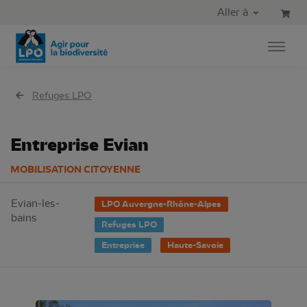
Aller au contenu principal
Aller au menu principal
Aller à
Aller à la recherche
Refuges LPO
Entreprise Evian
MOBILISATION CITOYENNE
Evian-les-
LPO Auvergne-Rhône-Alpes
bains
Refuges LPO
Entreprise
Haute-Savoie