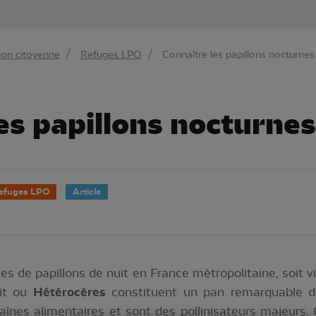
au contenu principal
Aller au menu principal
Aller à la r
ion citoyenne
Refuges LPO
Connaître les papillons nocturnes
es papillons nocturnes
efuges LPO
Article
es de papillons de nuit en France métropolitaine, soit vi
uit ou
Hétérocères
constituent un pan remarquable de 
aînes alimentaires et sont des pollinisateurs majeurs. 