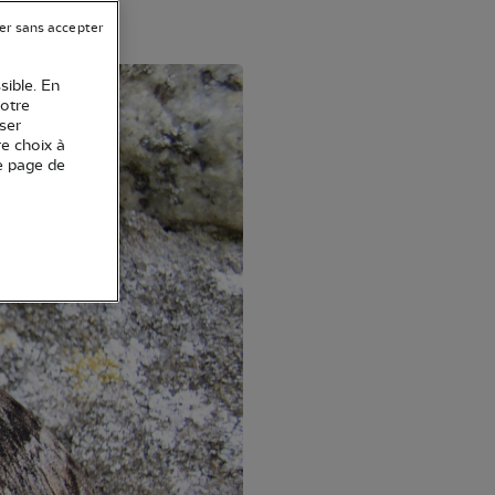
er sans accepter
sible. En
votre
ser
re choix à
e page de