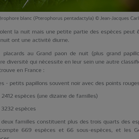
érophore blanc (Pterophorus pentadactyla) © Jean-Jacques Carl
volent la nuit mais une petite partie des espèces peut ê
uit ont une activité diurne.
s placards au Grand paon de nuit (plus grand papill
e diversité qui nécessite en leur sein une autre classif
trouve en France :
s - petits papillons souvent noir avec des points rouge
 2412 espèces (une dizaine de familles)
 3232 espèces
deux familles constituent plus des trois quarts des esp
i compte 669 espèces et 66 sous-espèces
,
et les G
èces.