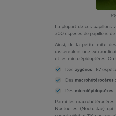
Pt
La plupart de ces papillons 
300 espèces de papillons de n
Ainsi, de la petite mite de
rassemblent une extraordinair
et les microlépidoptères. On 
Des
zygènes
: 87 espèce
Des
macrohétérocères
:
Des
microlépidoptères
:
Parmi les macrohétérocères, 
Noctuelles (Noctuidae) qu
compte 653 et 114 sous-esp