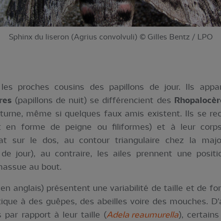
Sphinx du liseron (Agrius convolvuli) © Gilles Bentz / LPO
les proches cousins des papillons de jour. Ils appa
res
(papillons de nuit) se différencient des
Rhopalocèr
cturne, même si quelques faux amis existent. Ils se r
 en forme de peigne ou filiformes) et à leur corps
at sur le dos, au contour triangulaire chez la maj
 de jour), au contraire, les ailes prennent une positi
massue au bout.
en anglais) présentent une variabilité de taille et de f
que à des guêpes, des abeilles voire des mouches. D'
par rapport à leur taille (
Adela reaumurella
), certain