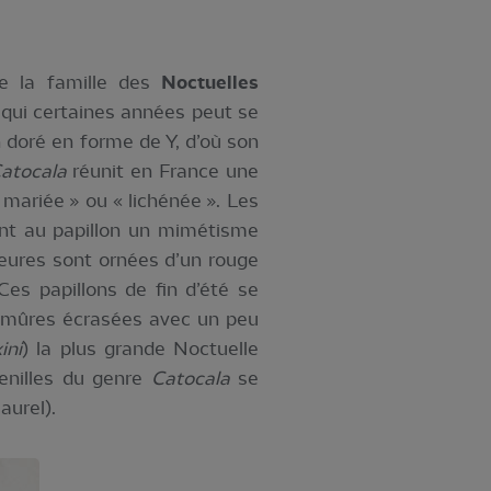
de la famille des
Noctuelles
 qui certaines années peut se
n doré en forme de Y, d’où son
atocala
réunit en France une
ariée » ou « lichénée ». Les
rent au papillon un mimétisme
rieures sont ornées d’un rouge
Ces papillons de fin d’été se
n mûres écrasées avec un peu
ini
) la plus grande Noctuelle
henilles du genre
Catocala
se
aurel).