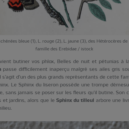
ichénées bleue (1), L. rouge (2), L. jaune (3), des Hétérocères de 
famille des Erebidae / istock
 vient butiner vos phlox, Belles de nuit et pétunias à 
n
passe difficilement inaperçu malgré ses ailes gris s
’il s’agit d’un des plus grands représentants de cette f
phinx. Le Sphinx du liseron possède une trompe démesur
e, sans jamais se poser sur les fleurs qu’il butine. Son 
et jardins, alors que le
Sphinx du tilleul
arbore une liv
ilieu.