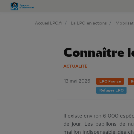
Aller 
Accueil LPO.fr
La LPO en actions
Mobilisat
Connaître l
ACTUALITÉ
13 mai 2026
LPO France
R
Refuges LPO
Il existe environ 6 000 espèc
de jour. Les papillons de n
maillon indispensable des ch