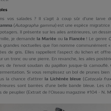
bles
ns vos salades ? Il s’agit à coup sûr d’une larve 
Gamma
(
Autographa gamma
) est une espèce migratrice
tagers. Il présente sur les ailes antérieures, un dessi
mille, je demande
la Mariée
ou
la Fiancée
! Le genre
C
plus grandes noctuelles que l’on nomme communément « m
ées de gris. Elles rappellent l’aspect du lichen et off
ur un tronc ou une pierre. En revanche, les ailes posté
rs de l’envol soudain du papillon jusque-là camouflé. 
fermentation. Si vous remplissez un bol de prunes bie
us la chance d’attirer
la Lichénée bleue
(
Catocala frax
térieures sont barrées d’une belle bande bleue. Les c
es de peuplier (Extrait de l'Oiseau magazine #104 - N. M