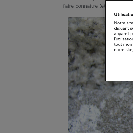
faire connaître (et aimer) les 
Utilisati
Notre site
cliquant 
appareil 
l’utilisat
tout mome
notre site