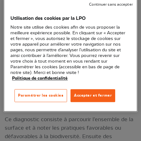
Continuer sans accepter
biodiversité sur l’ensemble de l’appellation Epineuil,
dans l’Yonne (300 ha dont 70 plantés en vigne)
Utilisation des cookies par la LPO
pour la Chambre d’agriculture.
Notre site utilise des cookies afin de vous proposer la
meilleure expérience possible. En cliquant sur « Accepter
et fermer », vous autorisez le stockage de cookies sur
votre appareil pour améliorer votre navigation sur nos
pages, nous permettre d’analyser l’utilisation du site et
ainsi contribuer à l’améliorer. Vous pourrez revenir sur
votre choix à tout moment en vous rendant sur
Paramétrer les cookies (accessible en bas de page de
notre site). Merci et bonne visite !
Politique de confidentialité
Paramétrer les cookies
Accepter et fermer
Parcelle de vignes entourée de haies © LPO
Ce diagnostic consiste à parcourir l’ensemble de la
surface et à noter les pratiques favorables ou
défavorables à la biodiversité. Ensuite des