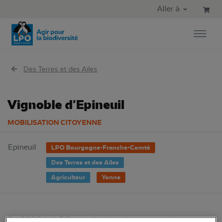
Aller au contenu principal
Aller au menu principal
Aller à
Aller à la recherche
Des Terres et des Ailes
Vignoble d'Epineuil
MOBILISATION CITOYENNE
Epineuil
LPO Bourgogne-Franche-Comté
Des Terres et des Ailes
Agriculteur
Yonne
En 2020 la LPO a réalisé un diagnostic de