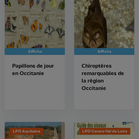
Affiche
Affiche
Papillons de jour
Chiroptères
en Occitanie
remarquables de
la région
Occitanie
LPO Aquitaine
LPO Centre-Val de Loire