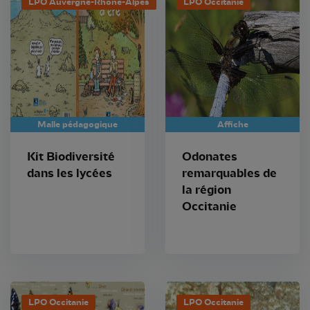
LPO Auvergne-Rhône-Alpes
LPO Occitanie
Malle pédagogique
Affiche
Kit Biodiversité
Odonates
dans les lycées
remarquables de
la région
Occitanie
LPO Occitanie
LPO Occitanie