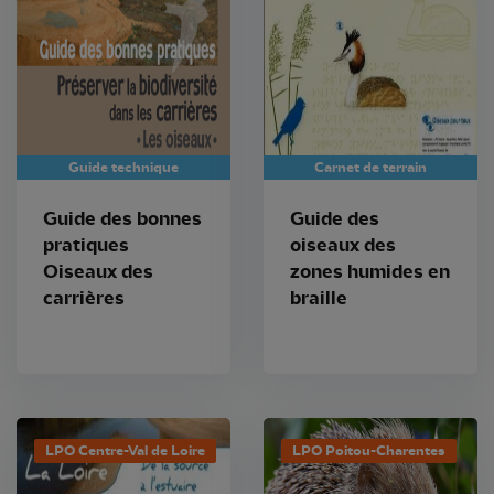
Guide technique
Carnet de terrain
Guide des bonnes
Guide des
pratiques
oiseaux des
Oiseaux des
zones humides en
carrières
braille
LPO Centre-Val de Loire
LPO Poitou-Charentes