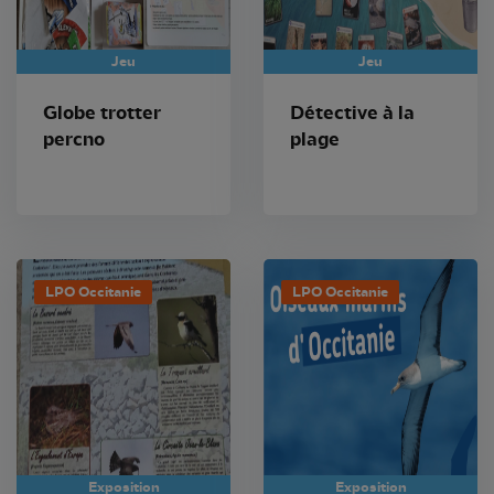
Jeu
Jeu
Globe trotter
Détective à la
percno
plage
LPO Occitanie
LPO Occitanie
Exposition
Exposition