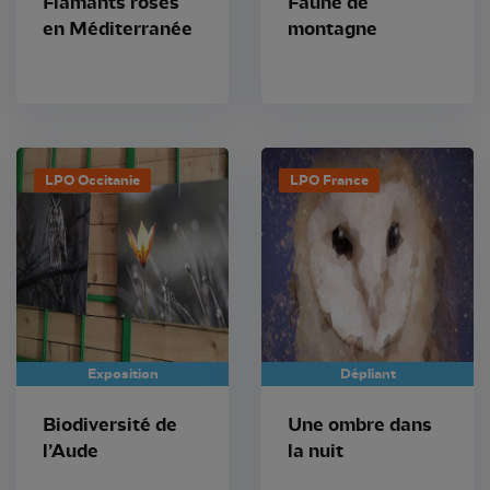
Flamants roses
Faune de
en Méditerranée
montagne
LPO Occitanie
LPO France
Exposition
Dépliant
Biodiversité de
Une ombre dans
l’Aude
la nuit