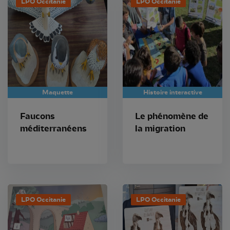
LPO Occitanie
LPO Occitanie
Maquette
Histoire interactive
Faucons
Le phénomène de
méditerranéens
la migration
LPO Occitanie
LPO Occitanie