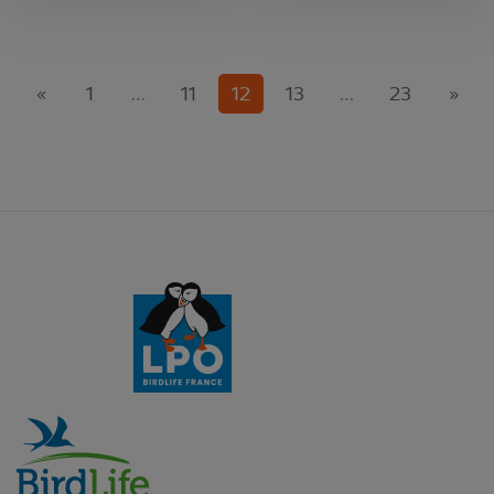
(current)
«
1
…
11
12
13
…
23
»