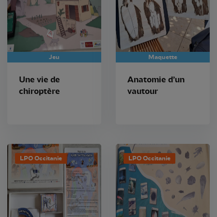
Jeu
Maquette
Une vie de
Anatomie d’un
chiroptère
vautour
LPO Occitanie
LPO Occitanie