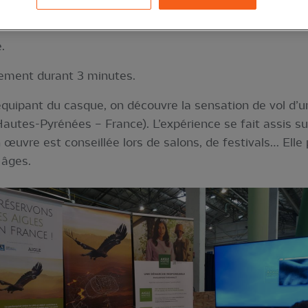
.
llement durant 3 minutes.
’équipant du casque, on découvre la sensation de vol d’u
Hautes-Pyrénées – France). L’expérience se fait assis su
n œuvre est conseillée lors de salons, de festivals… Ell
 âges.