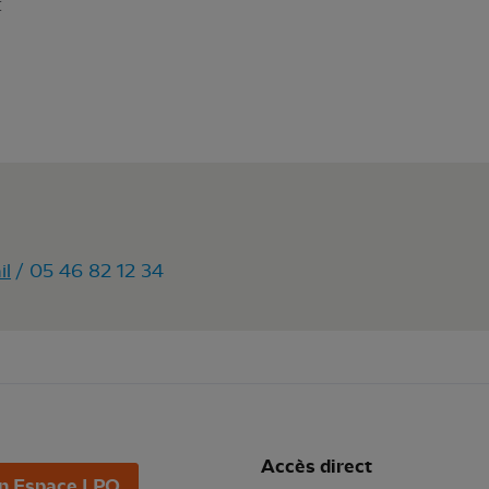
t
il
/ 05 46 82 12 34
Accès direct
n Espace LPO