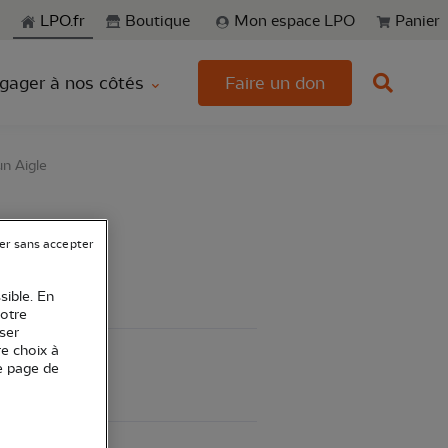
echerche
LPO.fr
Boutique
Mon espace LPO
Panier
gager à nos côtés
Faire un don
n Aigle
er sans accepter
sible. En
votre
ser
re choix à
e page de