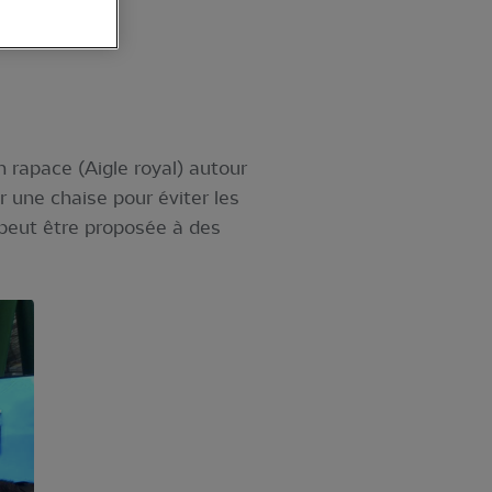
n rapace (Aigle royal) autour
r une chaise pour éviter les
e peut être proposée à des