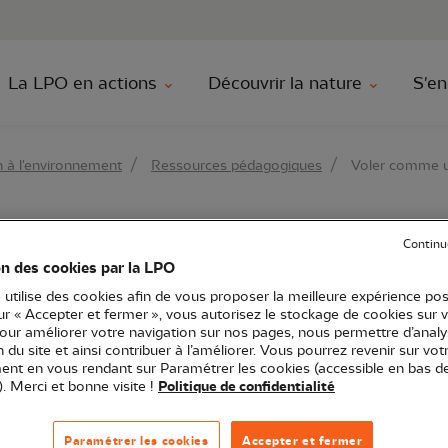
au contenu principal
Aller au menu principal
Aller à la r
La LPO en actions
Découvrir la nature
S'en
 à l'environnement
Ressources pédagogiques
Voler comme u
e un Aigle
Continu
on des cookies par la LPO
 utilise des cookies afin de vous proposer la meilleure expérience pos
sur « Accepter et fermer », vous autorisez le stockage de cookies sur 
pour améliorer votre navigation sur nos pages, nous permettre d’analy
ion du site et ainsi contribuer à l’améliorer. Vous pourrez revenir sur vot
nt en vous rendant sur Paramétrer les cookies (accessible en bas d
). Merci et bonne visite !
Politique de confidentialité
Rapaces diurnes
Paramétrer les cookies
Accepter et fermer