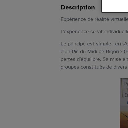
Description
Expérience de réalité virtuelle
L’expérience se vit individue
Le principe est simple : en s
d’un Pic du Midi de Bigorre (
pertes d’équilibre. Sa mise e
groupes constitués de divers