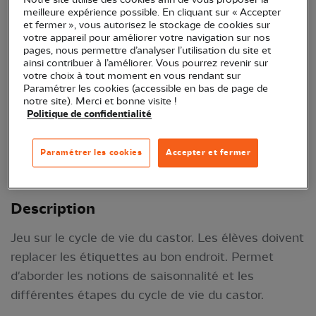
meilleure expérience possible. En cliquant sur « Accepter
et fermer », vous autorisez le stockage de cookies sur
votre appareil pour améliorer votre navigation sur nos
pages, nous permettre d’analyser l’utilisation du site et
ainsi contribuer à l’améliorer. Vous pourrez revenir sur
votre choix à tout moment en vous rendant sur
Paramétrer les cookies (accessible en bas de page de
notre site). Merci et bonne visite !
Politique de confidentialité
Paramétrer les cookies
Accepter et fermer
Jeu cycle de vie du castor © LPO Centre-Val de
Loire
Description
Jeu sur le cycle de vie du castor. Les élèves doivent
replacer les étiquettes au bon endroit. Permet
d'aborder les notions de saisonnalité et les
différentes étapes du cycle de vie du castor.