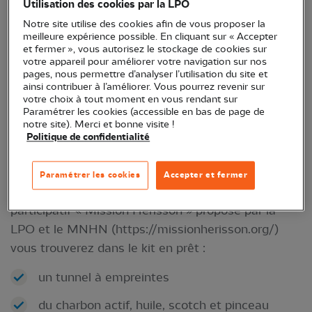
Utilisation des cookies par la LPO
Notre site utilise des cookies afin de vous proposer la
meilleure expérience possible. En cliquant sur « Accepter
et fermer », vous autorisez le stockage de cookies sur
votre appareil pour améliorer votre navigation sur nos
pages, nous permettre d’analyser l’utilisation du site et
ainsi contribuer à l’améliorer. Vous pourrez revenir sur
votre choix à tout moment en vous rendant sur
Paramétrer les cookies (accessible en bas de page de
notre site). Merci et bonne visite !
© LPO Occitanie
Politique de confidentialité
Description
Paramétrer les cookies
Accepter et fermer
Dans le cadre du programme d’inventaire
participatif « Mission Hérisson » proposé par la
LPO et le MNHN (https://missionherisson.org/)
vous trouverez dans le kit en prêt :
un tunnel à empreintes
du charbon actif, huile, scotch et pinceau