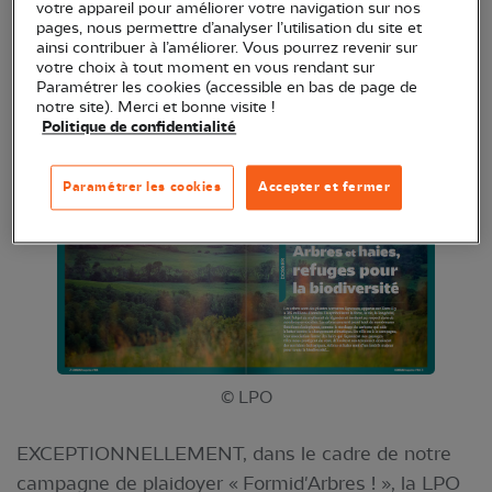
votre appareil pour améliorer votre navigation sur nos
Lisez en intégralité le dossier du numéro 154 de
pages, nous permettre d’analyser l’utilisation du site et
ainsi contribuer à l’améliorer. Vous pourrez revenir sur
notre revue phare sortie au printemps 2024,
votre choix à tout moment en vous rendant sur
consacré aux arbres et haies.
Paramétrer les cookies (accessible en bas de page de
notre site). Merci et bonne visite !
Politique de confidentialité
Paramétrer les cookies
Accepter et fermer
© LPO
EXCEPTIONNELLEMENT, dans le cadre de notre
campagne de plaidoyer « Formid'Arbres ! », la LPO