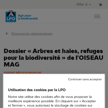
Aller au contenu principal
Aller au menu principal
Aller à
Aller à la recherche
Ressources pédagogiques
Dossier « Arbres et haies, refuges
pour la biodiversité » de l'OISEAU
MAG
OFFRE PÉDAGOGIQUE
Continuer sans accepter
LPO France
Dossier
Utilisation des cookies par la LPO
Espèce
Arbres et haies
Notre site utilise des cookies afin de vous proposer la
meilleure expérience possible. En cliquant sur « Accepter
et fermer », vous autorisez le stockage de cookies sur