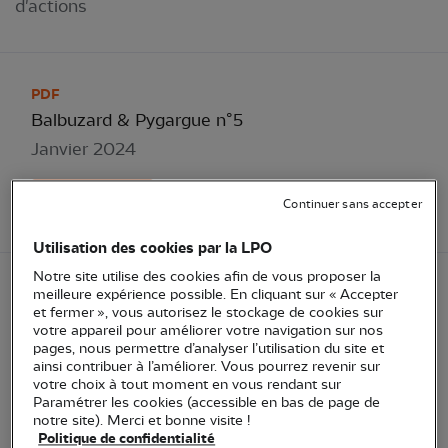
d'actions
PDF
Balbuzard & Pygargue n°5
Janvier 2024
Consulter
Continuer sans accepter
Utilisation des cookies par la LPO
Notre site utilise des cookies afin de vous proposer la
meilleure expérience possible. En cliquant sur « Accepter
PDF
et fermer », vous autorisez le stockage de cookies sur
Balbuzard & Pygargue n°4
votre appareil pour améliorer votre navigation sur nos
pages, nous permettre d’analyser l’utilisation du site et
Décembre 2022
ainsi contribuer à l’améliorer. Vous pourrez revenir sur
votre choix à tout moment en vous rendant sur
Paramétrer les cookies (accessible en bas de page de
Consulter
notre site). Merci et bonne visite !
Politique de confidentialité