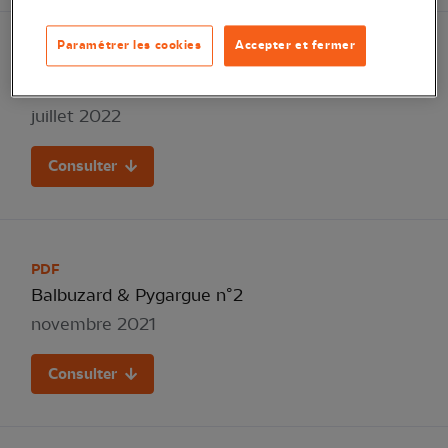
Paramétrer les cookies
Accepter et fermer
PDF
Balbuzard & Pygargue n°3
juillet 2022
Consulter
PDF
Balbuzard & Pygargue n°2
novembre 2021
Consulter