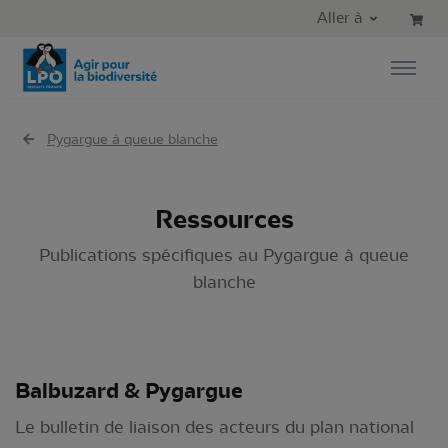
Aller au contenu principal
Aller au menu principal
Aller à
Aller à la recherche
Pygargue à queue blanche
Ressources
Publications spécifiques au Pygargue à queue
blanche
Balbuzard & Pygargue
Le bulletin de liaison des acteurs du plan national