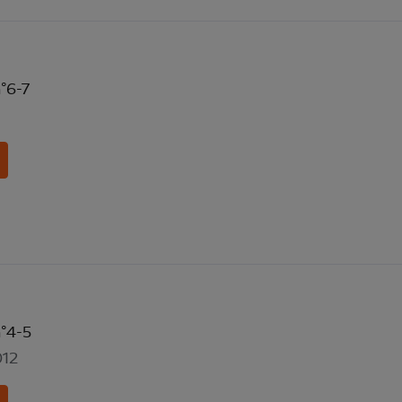
n°6-7
n°4-5
012