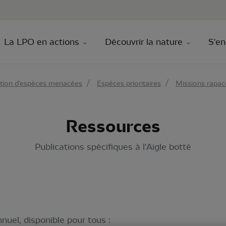
au contenu principal
Aller au menu principal
Aller à la r
La LPO en actions
Découvrir la nature
S'en
tion d'espèces menacées
Espèces prioritaires
Missions rapac
Ressources
Publications spécifiques à l'Aigle botté
nuel, disponible pour tous :