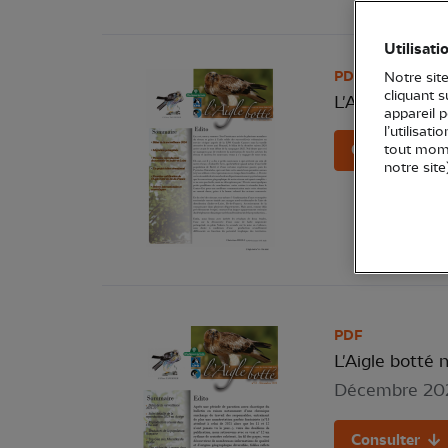
Utilisati
PDF
Notre site
cliquant 
L'Aigle Botté 
appareil 
l’utilisat
Consulter
tout mome
notre site
PDF
L'Aigle botté 
Décembre 20
Consulter