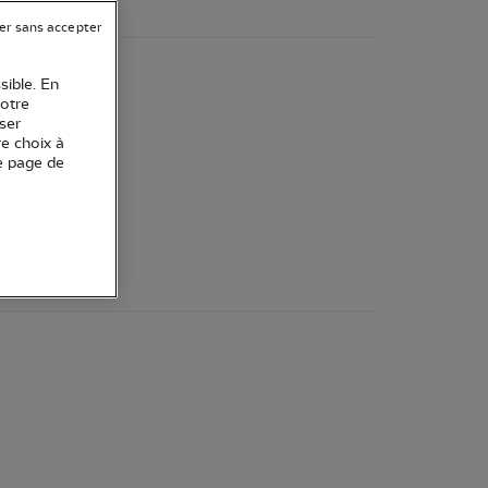
er sans accepter
sible. En
votre
ser
re choix à
e page de