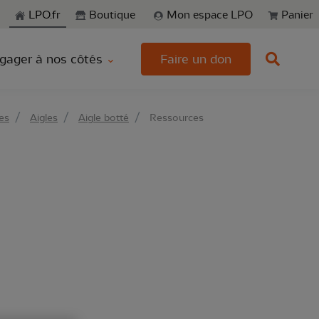
echerche
LPO.fr
Boutique
Mon espace LPO
Panier
gager à nos côtés
Faire un don
es
Aigles
Aigle botté
Ressources