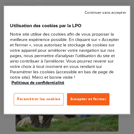
En avril 2015, un Gypaète barbu blessé avait été
Continuer sans accepter
récupéré par les gardes-moniteurs du Parc national
des Pyrénées.
Utilisation des cookies par la LPO
Notre site utilise des cookies afin de vous proposer la
Pour mémoire, ce mâle adulte avait percuté un
meilleure expérience possible. En cliquant sur « Accepter
câble électrique, à la suite d’un tir. La collision avait
et fermer », vous autorisez le stockage de cookies sur
votre appareil pour améliorer votre navigation sur nos
causé de multiples blessures additionnelles.
pages, nous permettre d’analyser l’utilisation du site et
ainsi contribuer à l’améliorer. Vous pourrez revenir sur
votre choix à tout moment en vous rendant sur
Paramétrer les cookies (accessible en bas de page de
notre site). Merci et bonne visite !
Politique de confidentialité
Paramétrer les cookies
Accepter et fermer