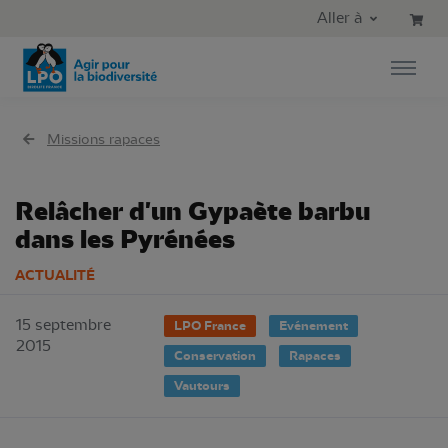
Aller au contenu principal
Aller au menu principal
Aller à
Aller à la recherche
Missions rapaces
Relâcher d'un Gypaète barbu
dans les Pyrénées
ACTUALITÉ
15 septembre
LPO France
Evénement
2015
Conservation
Rapaces
Vautours