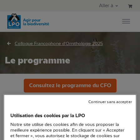
Aller au contenu principal
Aller au menu principal
Aller à
Aller à la recherche
Colloque Francophone d'Ornithologie 2025
Le programme
Consultez le programme du CFO
Continuer sans accepter
Consulter le recueil des résumés
Utilisation des cookies par la LPO
Notre site utilise des cookies afin de vous proposer la
meilleure expérience possible. En cliquant sur « Accepter
et fermer », vous autorisez le stockage de cookies sur