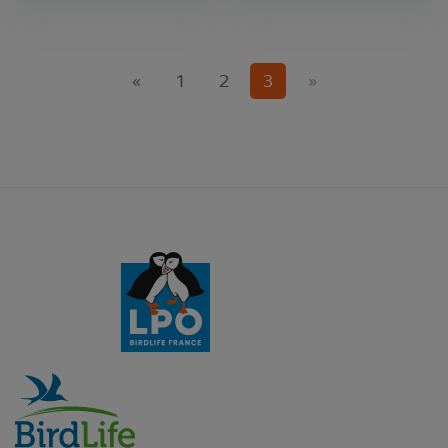
(current)
«
1
2
3
»