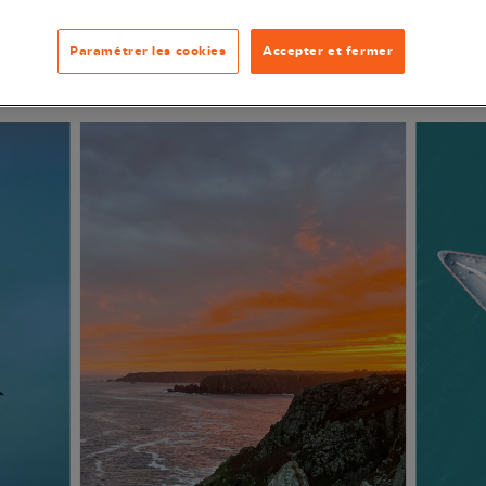
e 11 mai 2025
LPO France
LPO Bretagne
Séjour nature
Paramétrer les cookies
Accepter et fermer