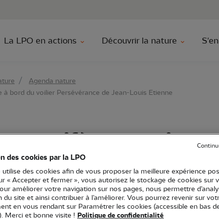
au contenu principal
Aller au menu principal
Aller à la r
La LPO en actions
Découvrir la nature
S'en
ature
Agenda nature
 à bord du voilier Persévérance de Jean-Louis Etienne
 mammifères marins e
Continu
bord du voilier Persévé
on des cookies par la LPO
 utilise des cookies afin de vous proposer la meilleure expérience pos
 Etienne
sur « Accepter et fermer », vous autorisez le stockage de cookies sur 
pour améliorer votre navigation sur nos pages, nous permettre d’analy
ion du site et ainsi contribuer à l’améliorer. Vous pourrez revenir sur vot
nt en vous rendant sur Paramétrer les cookies (accessible en bas d
). Merci et bonne visite !
Politique de confidentialité