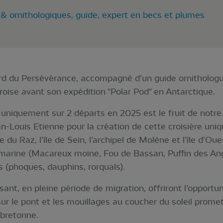
 ornithologiques, guide, expert en becs et plumes
rd du Persévérance, accompagné d’un guide ornithologu
roise avant son expédition "Polar Pod" en Antarctique.
niquement sur 2 départs en 2025 est le fruit de notre 
an-Louis Etienne pour la création de cette croisière uniq
 du Raz, l’île de Sein, l’archipel de Molène et l’île d’Ou
 marine (Macareux moine, Fou de Bassan, Puffin des An
(phoques, dauphins, rorquals).
ant, en pleine période de migration, offriront l’opportu
 sur le pont et les mouillages au coucher du soleil prome
 bretonne.