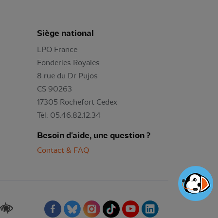
Siège national
LPO France
Fonderies Royales
8 rue du Dr Pujos
CS 90263
17305 Rochefort Cedex
Tél: 05.46.82.12.34
Besoin d'aide, une question ?
Contact & FAQ
Renforcer les contrastes