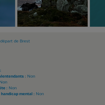
départ de Brest
:
alentendants :
Non
Non
te :
Non
 handicap mental :
Non