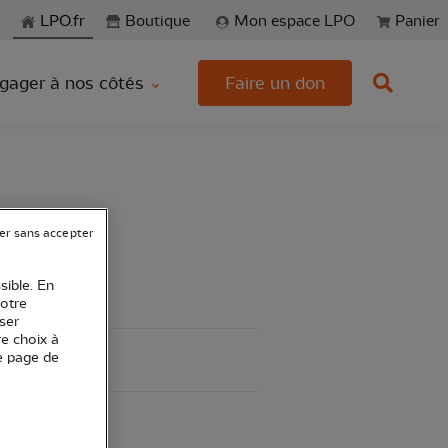
echerche
LPO.fr
Boutique
Mon espace LPO
Panier
gager à nos côtés
Faire un don
er sans accepter
sible. En
votre
ser
re choix à
e page de