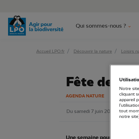
Aller 
Qui sommes-nous ?
Accueil LPO.fr
Découvrir la nature
Loisirs n
Fête des m
Utilisati
Notre site
cliquant 
AGENDA NATURE
appareil 
l’utilisat
tout mome
Du samedi 7 juin 2025 au dimanc
notre site
Une semaine pour sensibilise