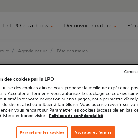
au contenu principal
Aller au menu principal
Aller à la r
La LPO en actions
Découvrir la nature
S'en
ature
Agenda nature
Fête des mares
Continu
ares
on des cookies par la LPO
 utilise des cookies afin de vous proposer la meilleure expérience pos
sur « Accepter et fermer », vous autorisez le stockage de cookies sur 
pour améliorer votre navigation sur nos pages, nous permettre d’analy
ion du site et ainsi contribuer à l’améliorer. Vous pourrez revenir sur vot
nt en vous rendant sur Paramétrer les cookies (accessible en bas d
he 15 juin 2025
LPO France
Grand RDV
Toute la France
). Merci et bonne visite !
Politique de confidentialité
Paramétrer les cookies
Accepter et fermer
r à la protection des mares